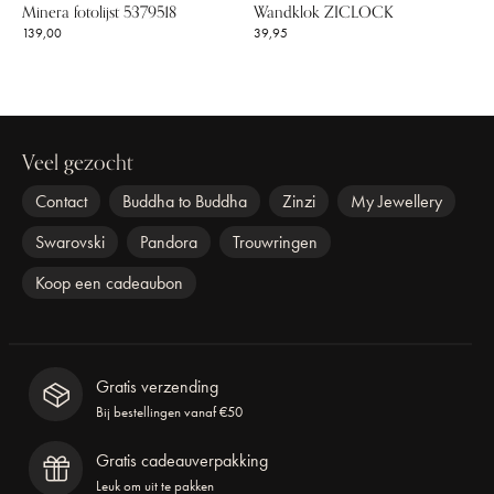
Minera fotolijst 5379518
Wandklok ZICLOCK
139,00
39,95
Veel gezocht
Contact
Buddha to Buddha
Zinzi
My Jewellery
Swarovski
Pandora
Trouwringen
Koop een cadeaubon
Gratis verzending
Bij bestellingen vanaf €50
Gratis cadeauverpakking
Leuk om uit te pakken