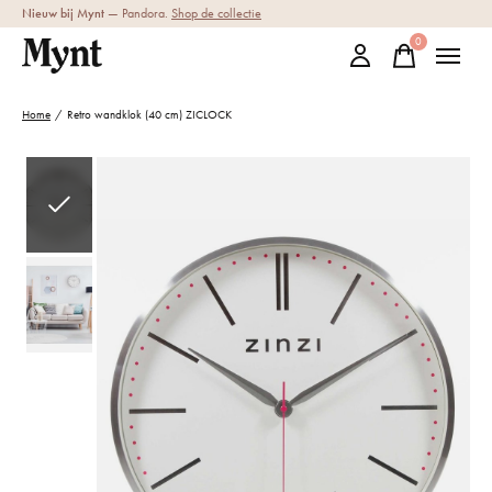
Nieuw bij Mynt
— Pandora.
Shop de collectie
0
items
Home
/
Retro wandklok (40 cm) ZICLOCK
Slideshow Items