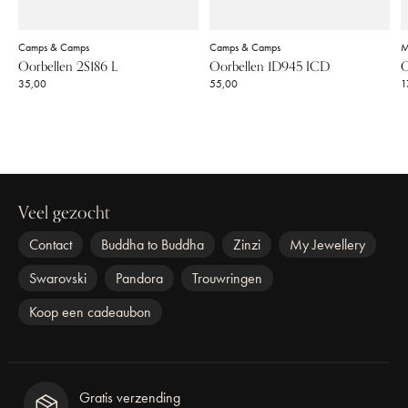
Camps & Camps
Camps & Camps
M
Oorbellen 2S186 L
Oorbellen 1D945 ICD
O
35,00
55,00
1
Veel gezocht
Contact
Buddha to Buddha
Zinzi
My Jewellery
Swarovski
Pandora
Trouwringen
Koop een cadeaubon
Gratis verzending