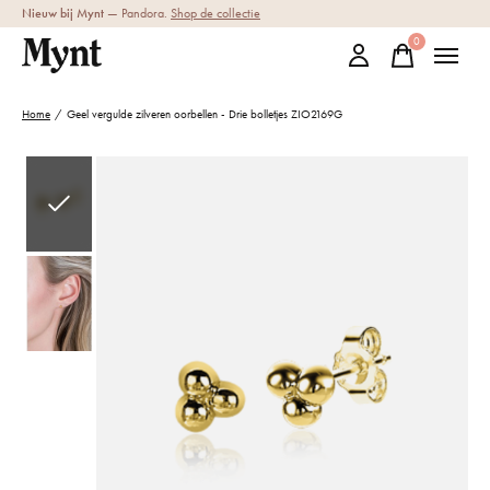
Nieuw bij Mynt
— Pandora.
Shop de collectie
0
items
Home
/
Geel vergulde zilveren oorbellen - Drie bolletjes ZIO2169G
Slideshow Items