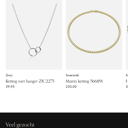
Zinzi
Swarovski
S
Ketting met hanger ZIC2275
Matrix ketting 5661191
H
59,95
250,00
3
Veel gezocht