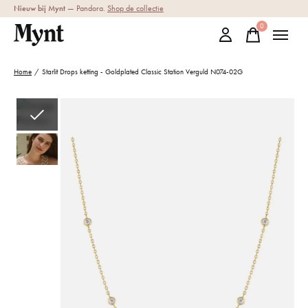
Nieuw bij Mynt
— Pandora.
Shop de collectie
0
items
Home
/
Starlit Drops ketting - Goldplated Classic Station Verguld N074-02G
Slideshow Items