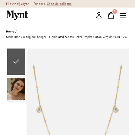
Nieuw bij Mynt
— Pandora.
Shop de collectie
0
items
Home
/
Starlit Drops ketting met hanger - Goldplated Molten Bezel Droplet Station Verguld N074-07G
Slideshow Items