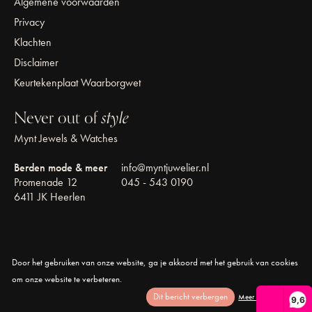
Algemene voorwaarden
Privacy
Klachten
Disclaimer
Keurtekenplaat Waarborgwet
Never out of
style
Mynt Jewels & Watches
Berden mode & meer
info@myntjuwelier.nl
Promenade 12
045 - 543 0190
6411 JK Heerlen
Door het gebruiken van onze website, ga je akkoord met het gebruik van cookies
© Copyright 2026 Mynt Jewels & Watches
om onze website te verbeteren.
Dit bericht verbergen
Meer over cookies »
9,6