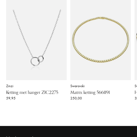
Zinzi
Swarovski
S
Ketting met hanger ZIC2275
Matrix ketting 5661191
H
59,95
250,00
3