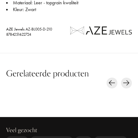
Materiaal: Leer - topgrain kwaliteit
Kleur: Zwart
AZE Jewels
AZ-BL005-D-210
8784251622724
Gerelateerde producten
Carousel items
Veel gezocht