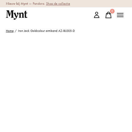
Nieuw bij Mynt
— Pandora.
Shop de collectie
0
items
Home
/
Iron Jack Goldcolour armband AZ-BL005-D