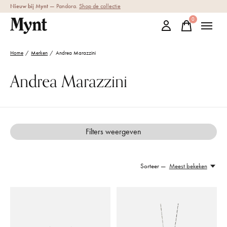
Nieuw bij Mynt
— Pandora.
Shop de collectie
0
items
Home
/
Merken
/
Andrea Marazzini
Andrea Marazzini
Filters weergeven
Sorteer —
Meest bekeken