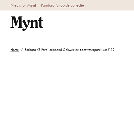
Nieuw bij Mynt
— Pandora.
Shop de collectie
Home
/
Barbara XS Parel armband Gekweekte zoetwaterparel wit J129