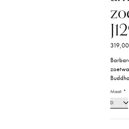
zo
J1
319,0
Barbar
zoetwat
Buddha
Maat:
*