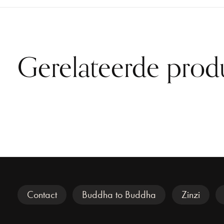
Gerelateerde prod
Carousel items
Veel gezocht
Contact
Buddha to Buddha
Zinzi