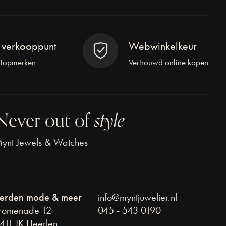
l verkooppunt
Webwinkelkeur
 topmerken
Vertrouwd online kopen
Never out of
style
ynt Jewels & Watches
erden mode & meer
info@myntjuwelier.nl
romenade 12
045 - 543 0190
411 JK Heerlen