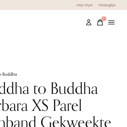
Mijn Mynt
Verlanglijst
0
items
o Buddha
ddha to Buddha
rbara XS Parel
mband Gekweekte