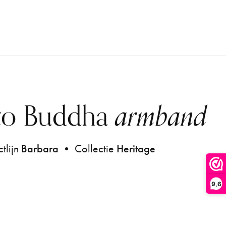
to Buddha
armband
tlijn
Barbara
• Collectie
Heritage
9,6