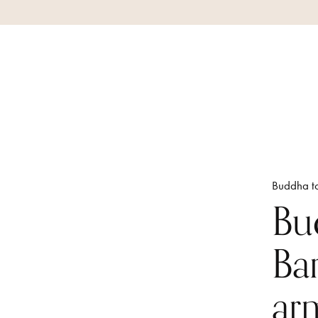
Buddha t
Bu
Ba
ar