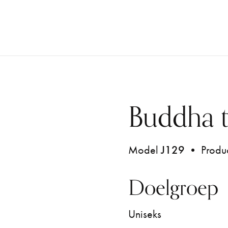
Buddha 
Model
J129
• Produc
Doelgroep
Uniseks