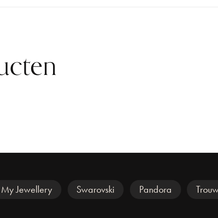
ucten
My Jewellery
Swarovski
Pandora
Trouw