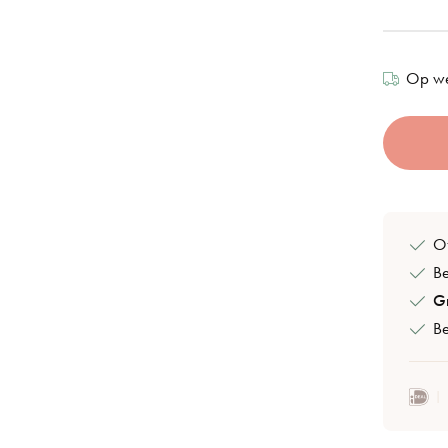
Op we
Of
B
Gr
Be