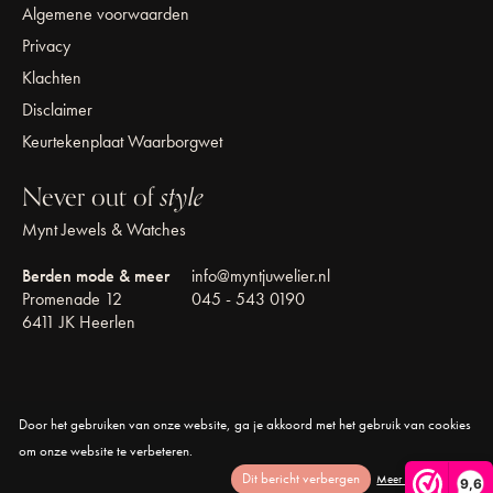
Algemene voorwaarden
Privacy
Klachten
Disclaimer
Keurtekenplaat Waarborgwet
Never out of
style
Mynt Jewels & Watches
Berden mode & meer
info@myntjuwelier.nl
Promenade 12
045 - 543 0190
6411 JK Heerlen
Door het gebruiken van onze website, ga je akkoord met het gebruik van cookies
© Copyright 2026 Mynt Jewels & Watches
om onze website te verbeteren.
Dit bericht verbergen
Meer over cookies »
9,6