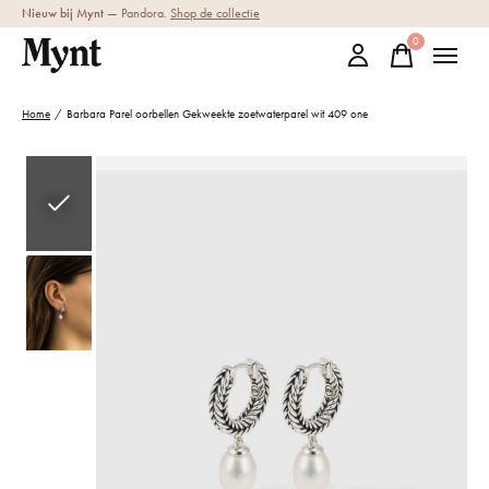
Nieuw bij Mynt
— Pandora.
Shop de collectie
0
items
Home
/
Barbara Parel oorbellen Gekweekte zoetwaterparel wit 409 one
Slideshow Items