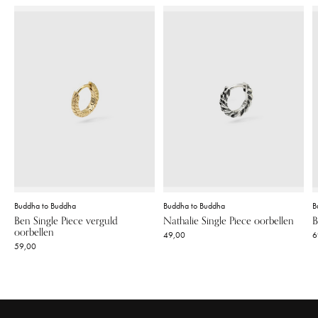
Buddha to Buddha
Buddha to Buddha
B
Ben Single Piece verguld
Nathalie Single Piece oorbellen
B
oorbellen
49,00
6
59,00