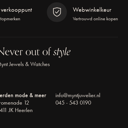
l verkooppunt
Webwinkelkeur
 topmerken
Vertrouwd online kopen
Never out of
style
ynt Jewels & Watches
erden mode & meer
info@myntjuwelier.nl
romenade 12
045 - 543 0190
411 JK Heerlen