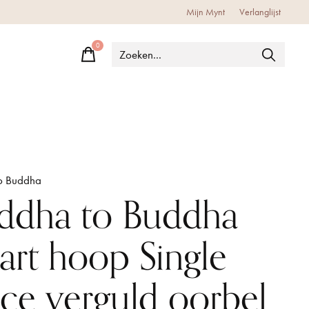
Mijn Mynt
Verlanglijst
0
items
o Buddha
ddha to Buddha
art hoop Single
ece verguld oorbel