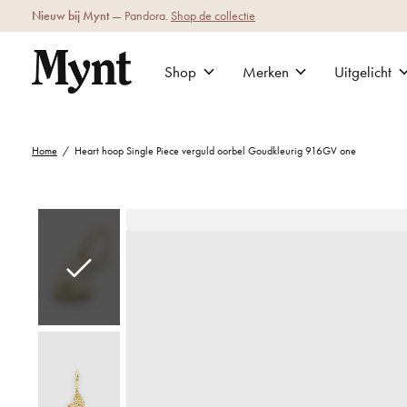
Nieuw bij Mynt
— Pandora.
Shop de collectie
Shop
Merken
Uitgelicht
Home
/
Heart hoop Single Piece verguld oorbel Goudkleurig 916GV one
Slideshow Items