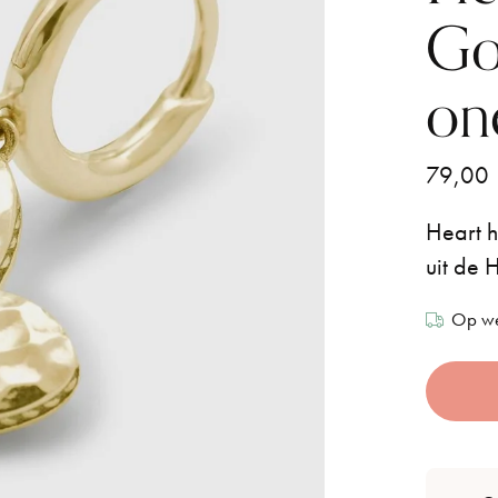
Go
on
79,00
Heart h
uit de 
Op we