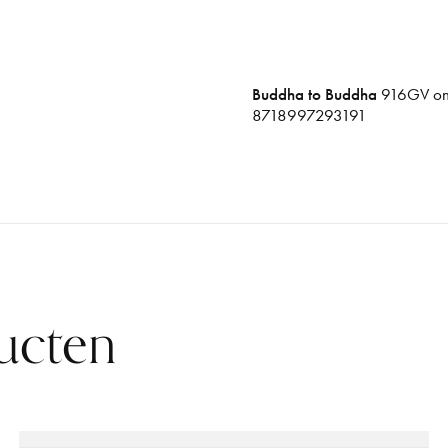
Buddha to Buddha
916GV o
8718997293191
ucten