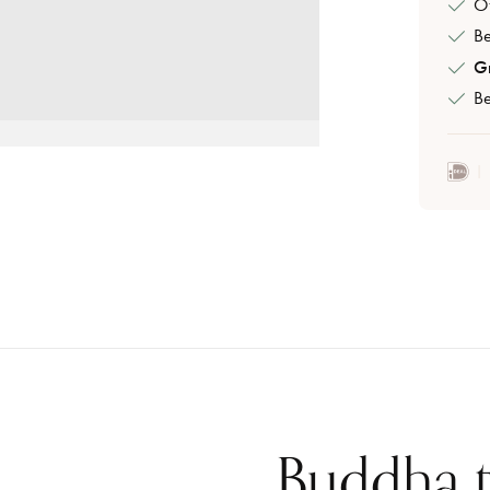
Of
B
Gr
Be
Buddha 