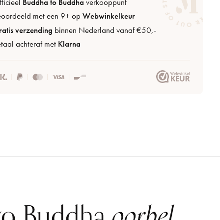
ficieel
Buddha to Buddha
verkooppunt
eoordeeld met een 9+ op
Webwinkelkeur
atis verzending
binnen Nederland vanaf €50,-
taal achteraf met
Klarna
to Buddha
oorbel