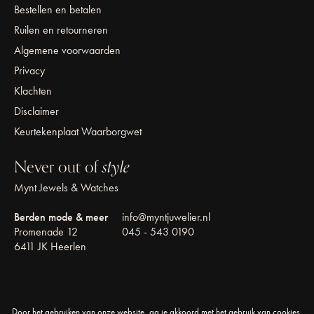
Bestellen en betalen
Ruilen en retourneren
Algemene voorwaarden
Privacy
Klachten
Disclaimer
Keurtekenplaat Waarborgwet
Never out of
style
Mynt Jewels & Watches
Berden mode & meer
info@myntjuwelier.nl
Promenade 12
045 - 543 0190
6411 JK Heerlen
Door het gebruiken van onze website, ga je akkoord met het gebruik van cookies