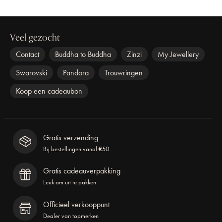
Veel gezocht
Contact
Buddha to Buddha
Zinzi
My Jewellery
Swarovski
Pandora
Trouwringen
Koop een cadeaubon
Gratis verzending
Bij bestellingen vanaf €50
Gratis cadeauverpakking
Leuk om uit te pakken
Officieel verkooppunt
Dealer van topmerken