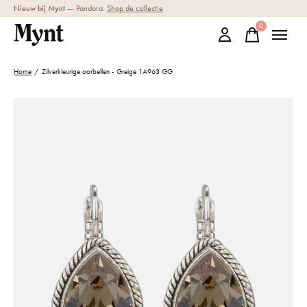
Nieuw bij Mynt
— Pandora.
Shop de collectie
0
items
Home
/
Zilverkleurige oorbellen - Greige 1A963 GG
Slideshow Items