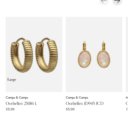
Carousel items
Camps & Camps
Camps & Camps
M
Oorbellen 2S186 L
Oorbellen 1D945 ICD
O
35,00
55,00
1