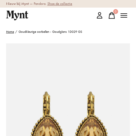
Nieuw bij Mynt
— Pandora.
Shop de collectie
0
items
Home
/
Goudkleurige oorbellen - Goudglans 1D029 GS
Slideshow Items