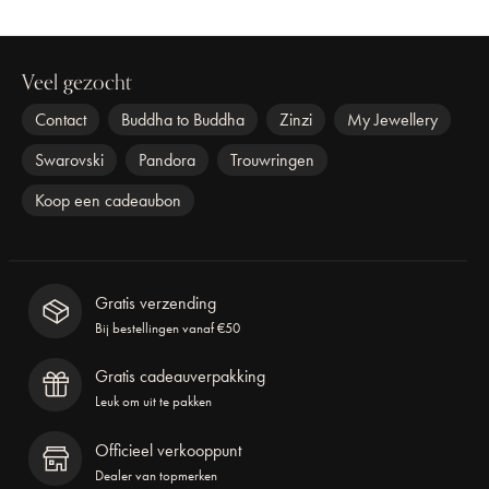
Veel gezocht
Contact
Buddha to Buddha
Zinzi
My Jewellery
Swarovski
Pandora
Trouwringen
Koop een cadeaubon
Gratis verzending
Bij bestellingen vanaf €50
Gratis cadeauverpakking
Leuk om uit te pakken
Officieel verkooppunt
Dealer van topmerken