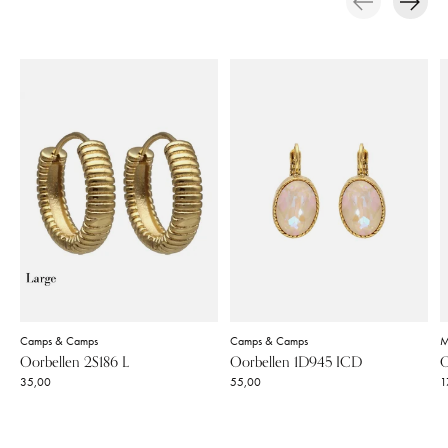
Carousel items
Camps & Camps
Camps & Camps
M
Oorbellen 2S186 L
Oorbellen 1D945 ICD
O
35,00
55,00
1