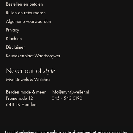
Bestellen en betalen
Ruilen en retourneren
Algemene voorwaarden
Privacy
Klachten
Disclaimer
Keurtekenplaat Waarborgwet
Never out of
style
Mynt Jewels & Watches
Berden mode & meer
info@myntjuwelier.nl
Promenade 12
045 - 543 0190
6411 JK Heerlen
Door het gebruiken van onze website, ga je akkoord met het gebruik van cookies