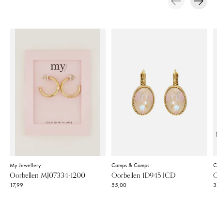
Carousel items
My Jewellery
Camps & Camps
C
Oorbellen MJ07334-1200
Oorbellen 1D945 ICD
O
17,99
55,00
3