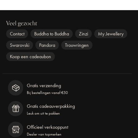
Veel gezocht
Contact
Buddha to Buddha
Zinzi
My Jewellery
Swarovski
Pandora
Trouwringen
Koop een cadeaubon
Gratis verzending
Bij bestellingen vanaf €50
Gratis cadeauverpakking
Leuk om uit te pakken
Officieel verkooppunt
Dealer van topmerken