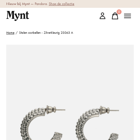
Nieuw bij Mynt
— Pandora.
Shop de collectie
0
items
Home
/
Stalen oorbellen - Zilverkleurig 2S063 A
Slideshow Items