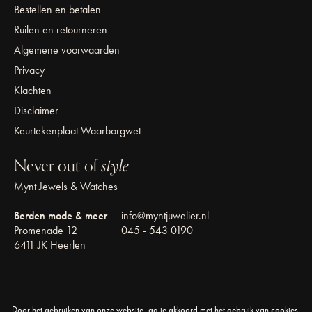
Bestellen en betalen
Ruilen en retourneren
Algemene voorwaarden
Privacy
Klachten
Disclaimer
Keurtekenplaat Waarborgwet
Never out of
style
Mynt Jewels & Watches
Berden mode & meer
info@myntjuwelier.nl
Promenade 12
045 - 543 0190
6411 JK Heerlen
Door het gebruiken van onze website, ga je akkoord met het gebruik van cookies