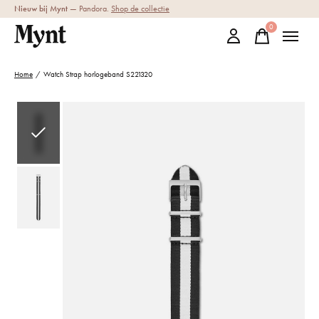
Nieuw bij Mynt
— Pandora.
Shop de collectie
0
items
Home
/
Watch Strap horlogeband S221320
Slideshow Items