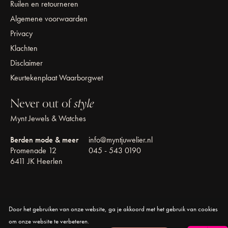
Ruilen en retourneren
Algemene voorwaarden
Privacy
Klachten
Disclaimer
Keurtekenplaat Waarborgwet
Never out of
style
Mynt Jewels & Watches
Berden mode & meer
info@myntjuwelier.nl
Promenade 12
045 - 543 0190
6411 JK Heerlen
Door het gebruiken van onze website, ga je akkoord met het gebruik van cookies
© Copyright 2026 Mynt Jewels & Watches
om onze website te verbeteren.