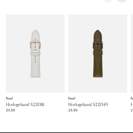
Carousel items
Fossil
Fossil
Fo
Horlogeband S221381
Horlogeband S221345
H
25,00
25,00
2