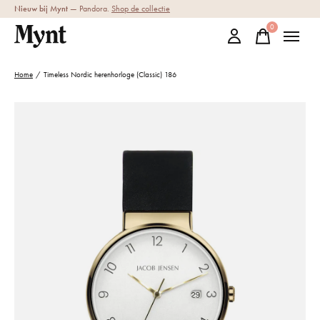
Nieuw bij Mynt
— Pandora.
Shop de collectie
0
items
Home
/
Timeless Nordic herenhorloge (Classic) 186
Slideshow Items