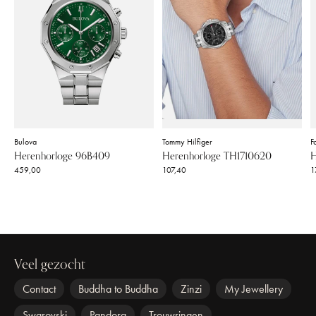
Bulova
Tommy Hilfiger
Fo
Herenhorloge 96B409
Herenhorloge TH1710620
H
459,00
107,40
1
Veel gezocht
Contact
Buddha to Buddha
Zinzi
My Jewellery
Swarovski
Pandora
Trouwringen