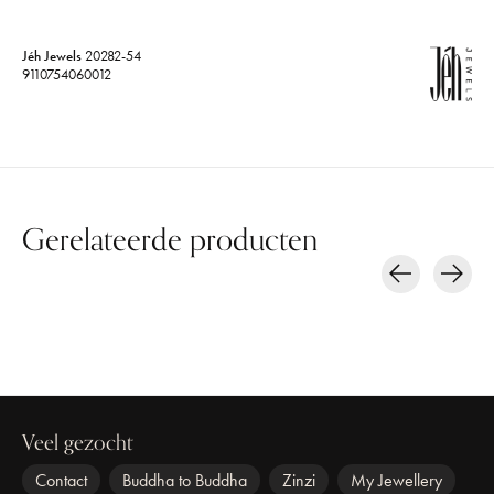
Jéh Jewels
20282-54
9110754060012
Gerelateerde producten
Carousel items
Veel gezocht
Contact
Buddha to Buddha
Zinzi
My Jewellery