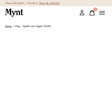
Nieuw bij Mynt
— Pandora.
Shop de collectie
0
items
Home
/
Ring - Speels (vier ringen) 20282