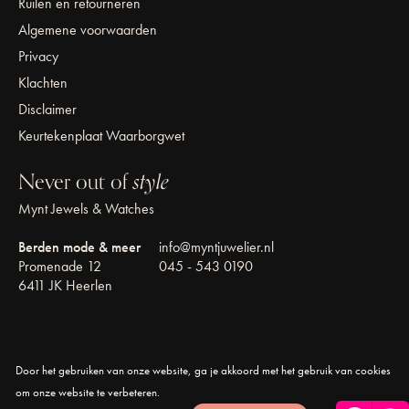
Ruilen en retourneren
Algemene voorwaarden
Privacy
Klachten
Disclaimer
Keurtekenplaat Waarborgwet
Never out of
style
Mynt Jewels & Watches
Berden mode & meer
info@myntjuwelier.nl
Promenade 12
045 - 543 0190
6411 JK Heerlen
Door het gebruiken van onze website, ga je akkoord met het gebruik van cookies
© Copyright 2026 Mynt Jewels & Watches
om onze website te verbeteren.