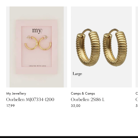
My Jewellery
Camps & Camps
C
Oorbellen MJ07334-1200
Oorbellen 2S186 L
O
17,99
35,00
5