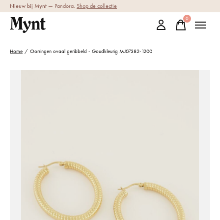
Nieuw bij Mynt
— Pandora.
Shop de collectie
0
items
Home
/
Oorringen ovaal geribbeld - Goudkleurig MJ07382-1200
Slideshow Items