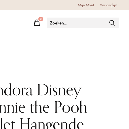
Mijn Mynt
Verlanglijst
0
items
ndora Disney
nnie the Pooh
glet Hangende