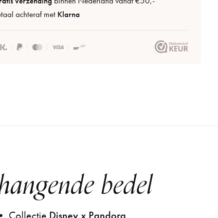
atis verzending
binnen Nederland vanaf €50,-
taal achteraf met
Klarna
hangende bedel
 Collectie
Disney x Pandora