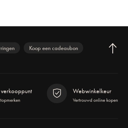
ringen
Koop een cadeaubon
l verkooppunt
Webwinkelkeur
 topmerken
Vertrouwd online kopen