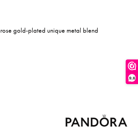
k rose gold-plated unique metal blend
9,6