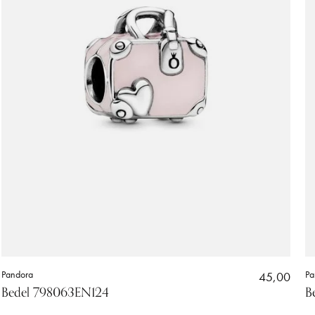
Pandora
45,00
Pa
Bedel 798063EN124
B