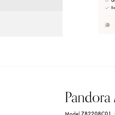
Gr
Be
Pandora
Model
782208C01
•