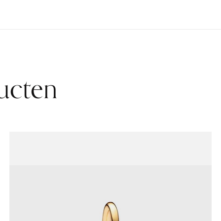
ucten