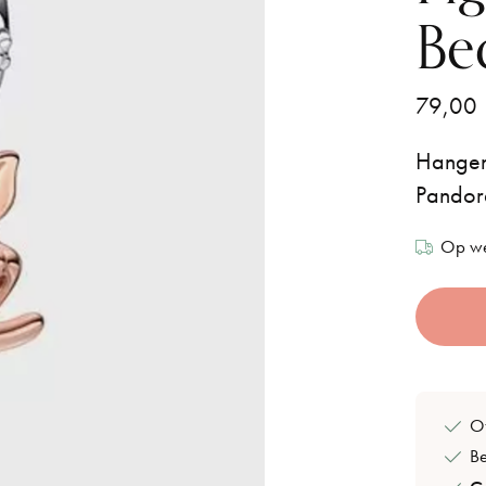
Be
79,00
Hangend
Pandor
Op we
Of
B