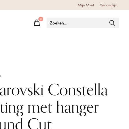
Mijn Mynt
Verlanglijst
0
items
i
arovski Constella
tting met hanger
und Cut