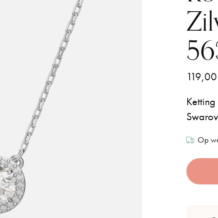
Zi
56
119,00
Ketting
Swarovs
Op we