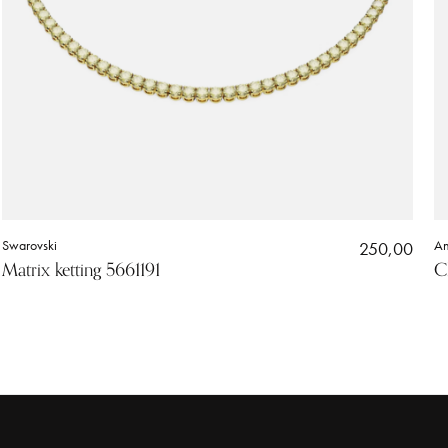
Swarovski
250,00
An
Matrix ketting 5661191
C