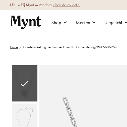
Nieuw bij Mynt
— Pandora.
Shop de collectie
Shop
Merken
Uitgelicht
Home
/
Constella ketting met hanger Round Cut Zilverkleurig/Wit 5636264
Slideshow Items