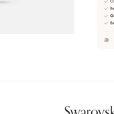
Of
B
Gr
Be
Swarovsk