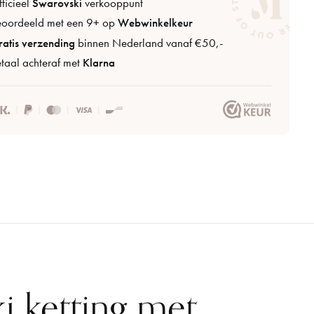
ficieel
Swarovski
verkooppunt
eoordeeld met een 9+ op
Webwinkelkeur
atis verzending
binnen Nederland vanaf €50,-
taal achteraf met
Klarna
i ketting met