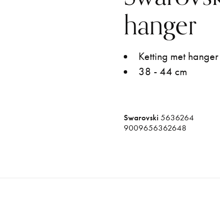
hanger
Ketting met hanger 
38 - 44 cm
Swarovski
5636264
9009656362648