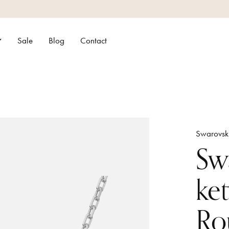
Sale
Blog
Contact
Swarovsk
Sw
ke
Ro