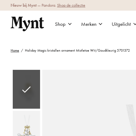
Nieuw bij Mynt
— Pandora.
Shop de collectie
Shop
Merken
Uitgelicht
Home
/
Holiday Magic kristallen ornament Mistletoe Wit/Goudkleurig 5701372
Slideshow Items