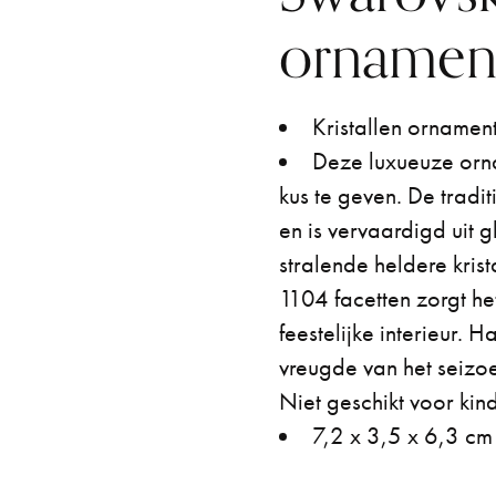
ornamen
Kristallen ornamen
Deze luxueuze orna
kus te geven. De tradi
en is vervaardigd uit
stralende heldere kris
1104 facetten zorgt he
feestelijke interieur.
vreugde van het seizo
Niet geschikt voor kin
7,2 x 3,5 x 6,3 cm