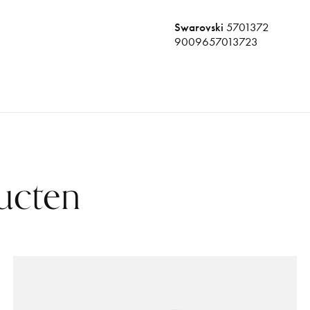
Swarovski
5701372
9009657013723
ucten