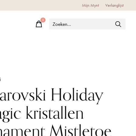
Mijn Mynt
Verlanglijst
0
items
i
arovski Holiday
ic kristallen
nament Mistletoe