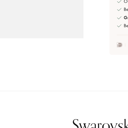
Of
B
Gr
Be
Swarovski