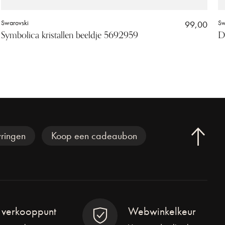
Swarovski
99,00
Sw
Symbolica kristallen beeldje 5692959
D
ringen
Koop een cadeaubon
l verkooppunt
Webwinkelkeur