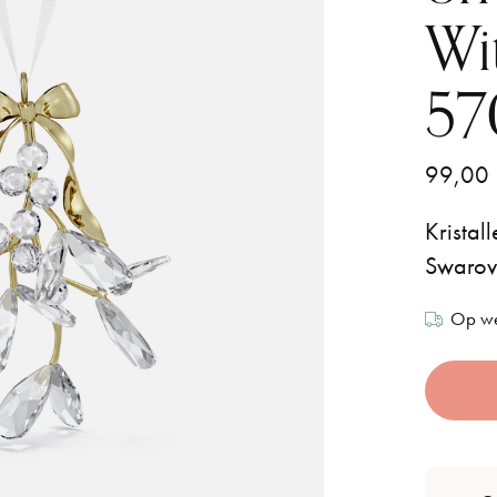
Wi
57
99,00
Kristal
Swarovs
Op we