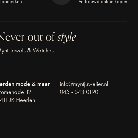
 topmerken
Vertrouwd online kopen
Never out of
style
ynt Jewels & Watches
erden mode & meer
info@myntjuwelier.nl
romenade 12
045 - 543 0190
411 JK Heerlen