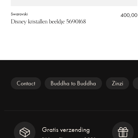
Swarovski
400,00
Disney kristallen beeldje 5690168
Veel gezocht
Contact
Buddha to Buddha
Zinzi
Gratis verzending