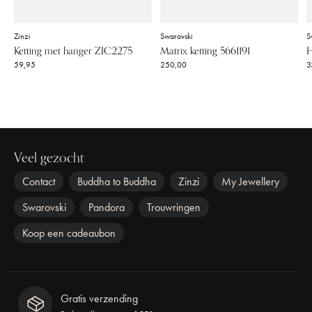
Zinzi
Swarovski
S
Ketting met hanger ZIC2275
Matrix ketting 5661191
H
59,95
250,00
3
Veel gezocht
Contact
Buddha to Buddha
Zinzi
My Jewellery
Swarovski
Pandora
Trouwringen
Koop een cadeaubon
Gratis verzending