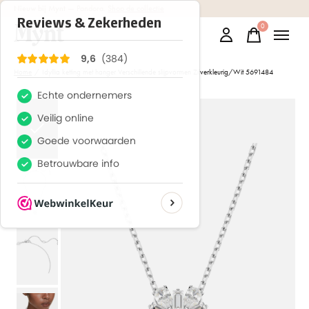
Nieuw bij Mynt
— Pandora.
Shop de collectie
0
items
Home
/
Idyllia ketting met hanger Verschillende slijpvormen Zilverkleurig/Wit 5691484
Slideshow Items