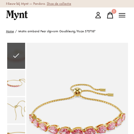
Nieuw bij Mynt
— Pandora.
Shop de collectie
0
items
Home
/
Matrix armband Pear slijpvorm Goudkleurig/Roze 5707187
Slideshow Items