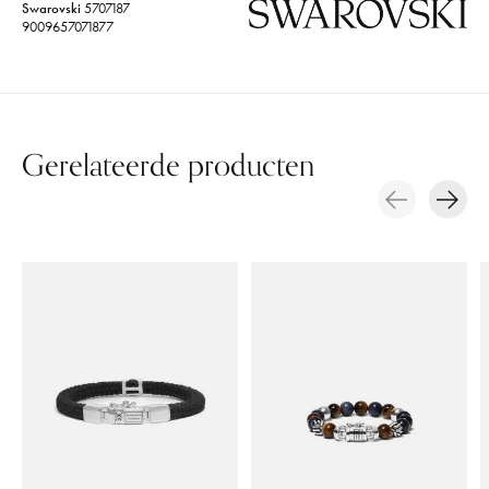
Swarovski
5707187
9009657071877
Gerelateerde producten
Carousel items