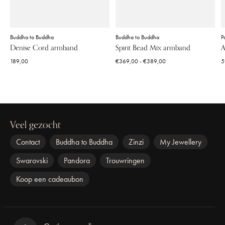
Buddha to Buddha
Buddha to Buddha
P
Denise Cord armband
Spirit Bead Mix armband
A
189,00
€369,00 - €389,00
5
Veel gezocht
Contact
Buddha to Buddha
Zinzi
My Jewellery
Swarovski
Pandora
Trouwringen
Koop een cadeaubon