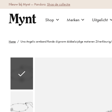
Nieuw bij Mynt
— Pandora.
Shop de collectie
Shop
Merken
Uitgelicht
Home
/
Una Angelic armband Ronde slijpvorm dubbelzijdige motieven Zilverkleuri
Slideshow Items