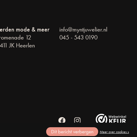
erden mode & meer
info@myntjuwelier.nl
romenade 12
045 - 543 0190
411 JK Heerlen
Dit bericht verbergen
Meer over cookies »