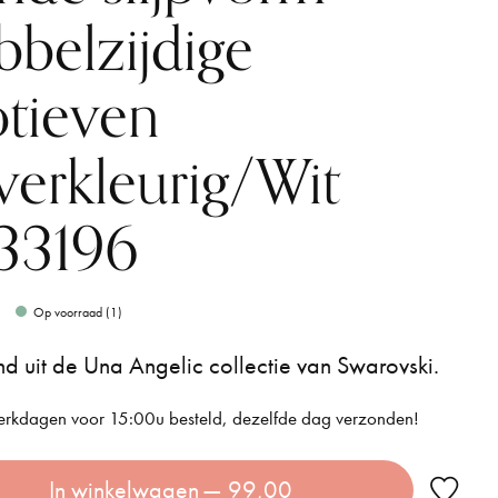
bbelzijdige
tieven
lverkleurig/Wit
33196
Op voorraad (1)
 uit de Una Angelic collectie van Swarovski.
rkdagen voor 15:00u besteld, dezelfde dag verzonden!
In winkelwagen
— 99,00