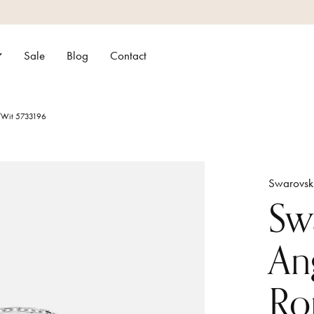
Sale
Blog
Contact
g/Wit 5733196
Swarovsk
Sw
An
Ro