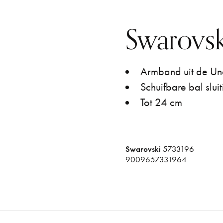
Swarovs
Armband uit de Una
Schuifbare bal slui
Tot 24 cm
Swarovski
5733196
9009657331964