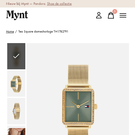
Nieuw bij Mynt
— Pandora.
Shop de collectie
0
items
Home
/
Tea Square dameshorloge TH1782791
Slideshow Items