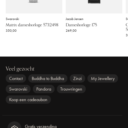
Swarovski
Jacob Jensen
S
Matrix dameshorloge 5732498
Dameshorloge 175
C
5
350,00
269,00
3
Veel gezocht
Contact
Buddha to Buddha
Zinzi
My Jewellery
Swarovski
Pandora
Trouwringen
Koop een cadeaubon
Gratis verzending