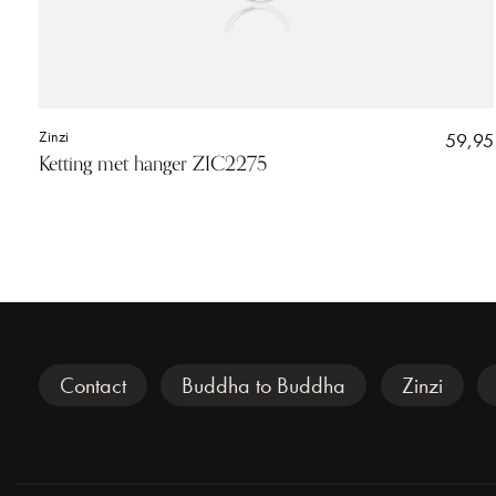
Zinzi
59,95
Ketting met hanger ZIC2275
Veel gezocht
Contact
Buddha to Buddha
Zinzi