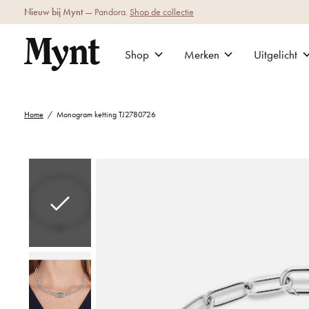
Nieuw bij Mynt
— Pandora.
Shop de collectie
Shop
Merken
Uitgelicht
Home
/
Monogram ketting TJ2780726
Slideshow Items