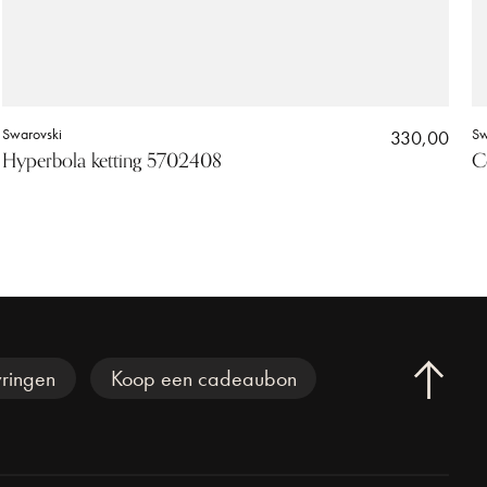
Swarovski
330,00
Sw
Hyperbola ketting 5702408
C
ringen
Koop een cadeaubon