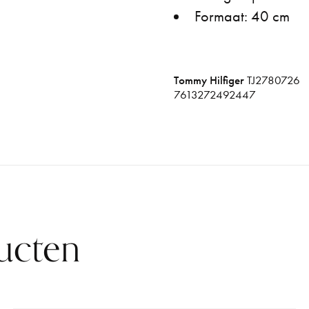
Formaat: 40 cm
Tommy Hilfiger
TJ2780726
7613272492447
ucten