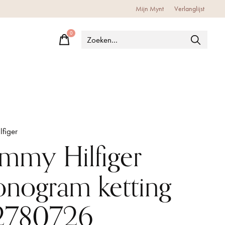
Mijn Mynt
Verlanglijst
0
items
figer
mmy Hilfiger
nogram ketting
2780726