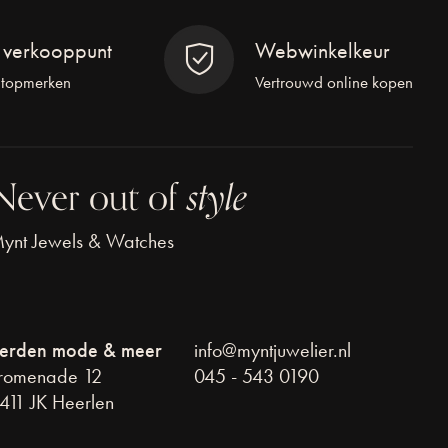
l verkooppunt
Webwinkelkeur
 topmerken
Vertrouwd online kopen
Never out of
style
ynt Jewels & Watches
erden mode & meer
info@myntjuwelier.nl
romenade 12
045 - 543 0190
411 JK Heerlen