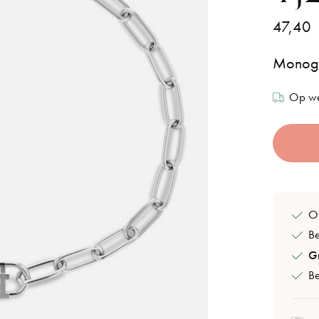
47,40
Monogr
Op we
Of
B
Gr
Be