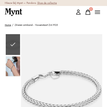
Nieuw bij Mynt
— Pandora.
Shop de collectie
0
items
Home
/
Zilveren armband - Vossenstaart ZIA1925
Slideshow Items