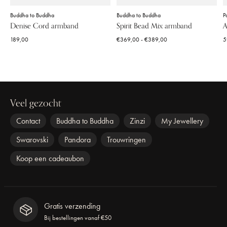
Buddha to Buddha
Buddha to Buddha
P
Denise Cord armband
Spirit Bead Mix armband
A
189,00
€369,00 - €389,00
5
Veel gezocht
Contact
Buddha to Buddha
Zinzi
My Jewellery
Swarovski
Pandora
Trouwringen
Koop een cadeaubon
Gratis verzending
Bij bestellingen vanaf €50