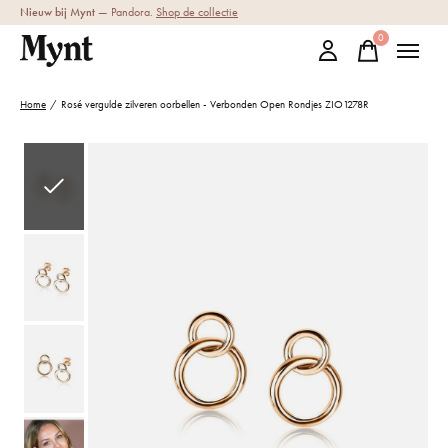
Nieuw bij Mynt
— Pandora.
Shop de collectie
0
items
Home
/
Rosé vergulde zilveren oorbellen - Verbonden Open Rondjes ZIO1278R
Slideshow Items