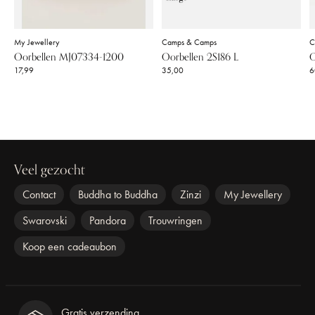
My Jewellery
Camps & Camps
C
Oorbellen MJ07334-1200
Oorbellen 2S186 L
O
17,99
35,00
6
Veel gezocht
Contact
Buddha to Buddha
Zinzi
My Jewellery
Swarovski
Pandora
Trouwringen
Koop een cadeaubon
Gratis verzending