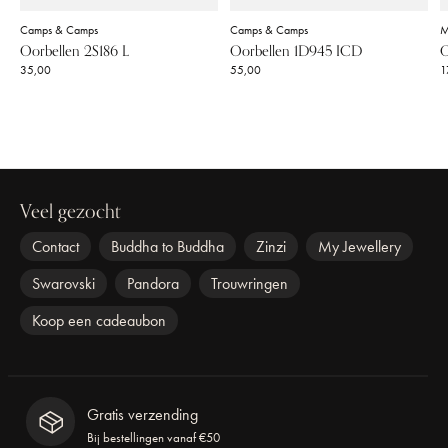
Camps & Camps
Camps & Camps
M
Oorbellen 2S186 L
Oorbellen 1D945 ICD
O
35,00
55,00
1
Veel gezocht
Contact
Buddha to Buddha
Zinzi
My Jewellery
Swarovski
Pandora
Trouwringen
Koop een cadeaubon
Gratis verzending
Bij bestellingen vanaf €50