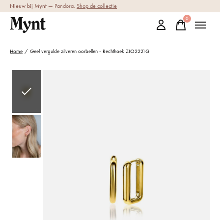
Nieuw bij Mynt
— Pandora.
Shop de collectie
0
items
Home
/
Geel vergulde zilveren oorbellen - Rechthoek ZIO2221G
Slideshow Items