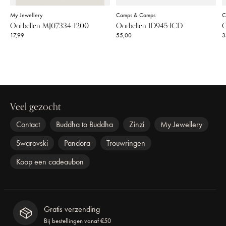
My Jewellery
Camps & Camps
C
Oorbellen MJ07334-1200
Oorbellen 1D945 ICD
O
17,99
55,00
3
Veel gezocht
Contact
Buddha to Buddha
Zinzi
My Jewellery
Swarovski
Pandora
Trouwringen
Koop een cadeaubon
Gratis verzending
Bij bestellingen vanaf €50