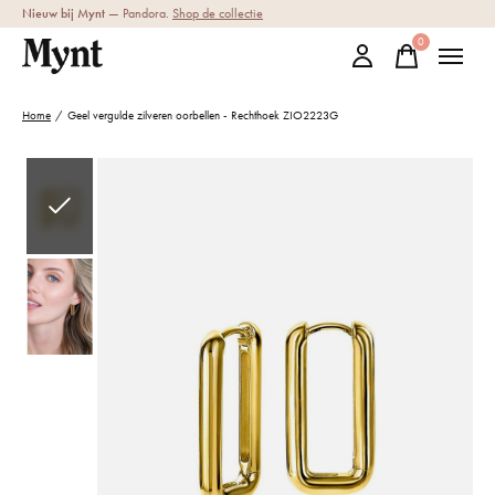
Nieuw bij Mynt
— Pandora.
Shop de collectie
0
items
Home
/
Geel vergulde zilveren oorbellen - Rechthoek ZIO2223G
Slideshow Items