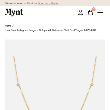
Nieuw bij Mynt
— Pandora.
Shop de collectie
0
items
Home
/
Luna Gaze ketting met hanger - Goldplated Station met Shell Pearl Verguld N075-09G
Slideshow Items