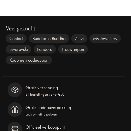
Veel gezocht
Contact
Buddha to Buddha
Zinzi
My Jewellery
Swarovski
Pandora
Trouwringen
Koop een cadeaubon
Gratis verzending
Bij bestellingen vanaf €50
Gratis cadeauverpakking
Leuk om uit te pakken
Officieel verkooppunt