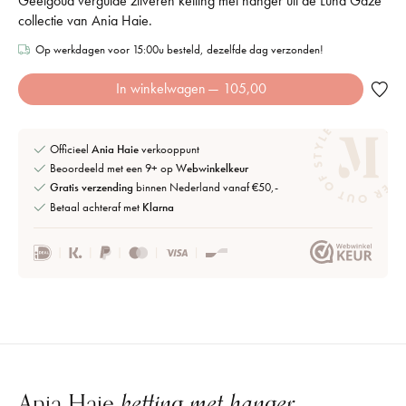
Geelgoud vergulde zilveren ketting met hanger uit de Luna Gaze
collectie van Ania Haie.
Op werkdagen voor 15:00u besteld, dezelfde dag verzonden!
In winkelwagen
— 105,00
Officieel
Ania Haie
verkooppunt
Beoordeeld met een 9+ op
Webwinkelkeur
Gratis verzending
binnen Nederland vanaf €50,-
Betaal achteraf met
Klarna
Ania Haie
ketting met hanger