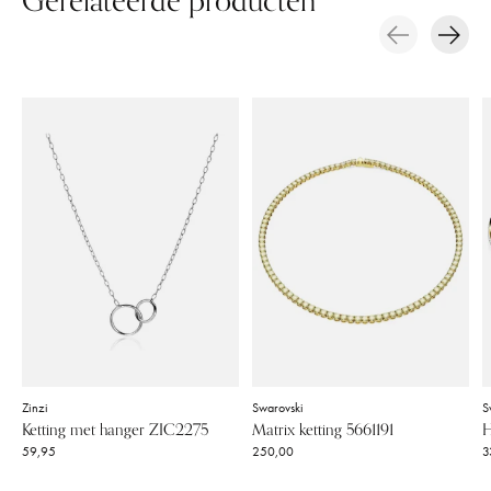
Gerelateerde producten
Carousel items
Zinzi
Swarovski
S
Ketting met hanger ZIC2275
Matrix ketting 5661191
H
59,95
250,00
3