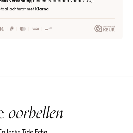
atis verzending
binnen Nederland vanaf €50,-
taal achteraf met
Klarna
ie
oorbellen
ollectie
Tide Echo