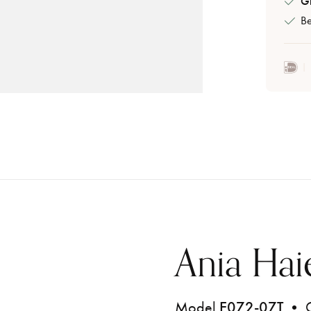
Gr
Be
Ania Ha
Model
E072-07T
• C