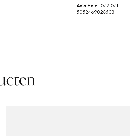
Ania Haie
E072-07T
5052469028533
ucten