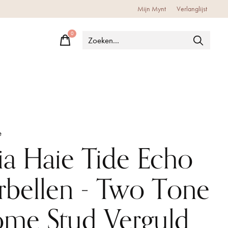
Mijn Mynt
Verlanglijst
0
items
e
ia Haie Tide Echo
rbellen - Two Tone
me Stud Verguld