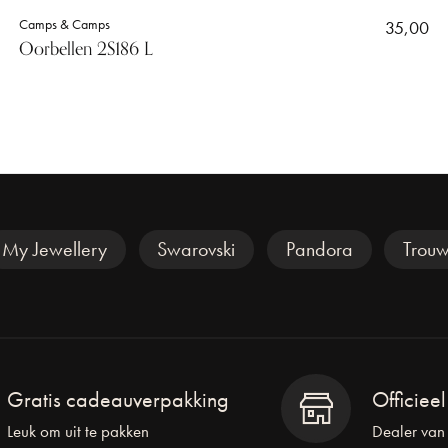
Camps & Camps
35,00
Oorbellen 2S186 L
My Jewellery
Swarovski
Pandora
Trouw
Gratis cadeauverpakking
Officiee
Leuk om uit te pakken
Dealer van