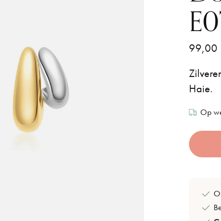
E0
99,00
Zilvere
Haie.
Op we
Of
B