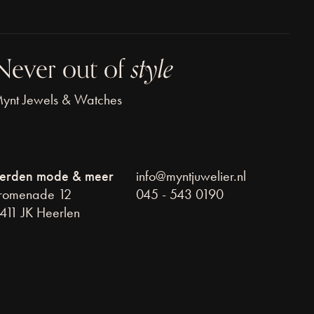
Never out of
style
ynt Jewels & Watches
erden mode & meer
info@myntjuwelier.nl
romenade 12
045 - 543 0190
411 JK Heerlen