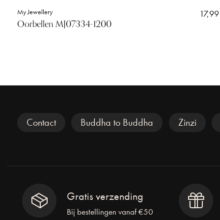
My Jewellery
17,99
Oorbellen MJ07334-1200
Veel gezocht
Contact
Buddha to Buddha
Zinzi
Gratis verzending
Bij bestellingen vanaf €50