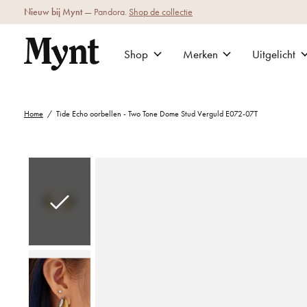
Nieuw bij Mynt
— Pandora.
Shop de collectie
Shop
Merken
Uitgelicht
Home
/
Tide Echo oorbellen - Two Tone Dome Stud Verguld E072-07T
Slideshow Items