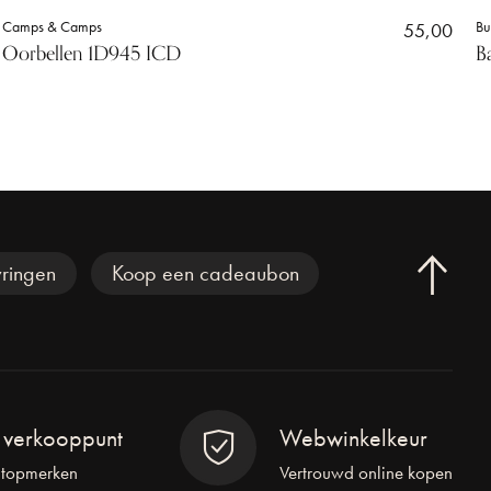
Camps & Camps
55,00
Bu
Oorbellen 1D945 ICD
B
ringen
Koop een cadeaubon
l verkooppunt
Webwinkelkeur
 topmerken
Vertrouwd online kopen