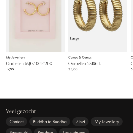
My Jewellery
Camps & Camps
C
Oorbellen MJ07334-1200
Oorbellen 2S186 L
O
17,99
35,00
5
Veel gezocht
Contact
Buddha to Buddha
Zinzi
My Jewellery
Swarovski
Pandora
Trouwringen