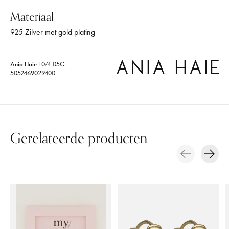
Materiaal
925 Zilver met gold plating
Ania Haie
E074-05G
5052469029400
Gerelateerde producten
Carousel items