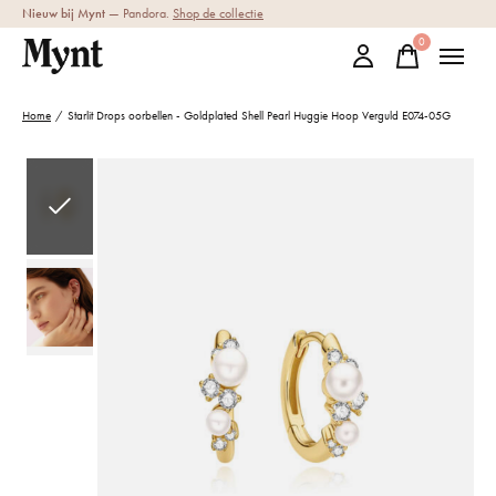
Nieuw bij Mynt
— Pandora.
Shop de collectie
0
items
Home
/
Starlit Drops oorbellen - Goldplated Shell Pearl Huggie Hoop Verguld E074-05G
Slideshow Items