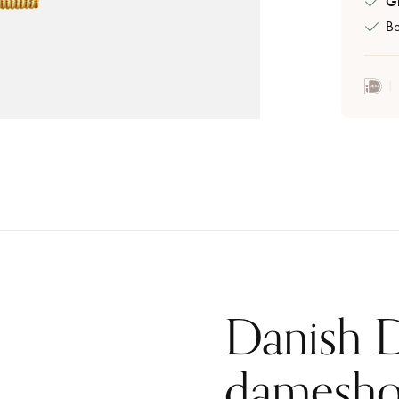
Gr
Be
Danish 
damesho