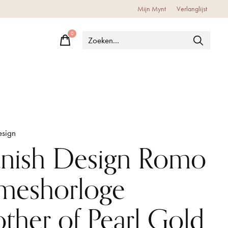
Mijn Mynt
Verlanglijst
0
items
esign
nish Design Romo
meshorloge
ther of Pearl Gold