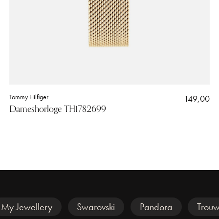
Tommy Hilfiger
149,00
Dameshorloge TH1782699
My Jewellery
Swarovski
Pandora
Trouw