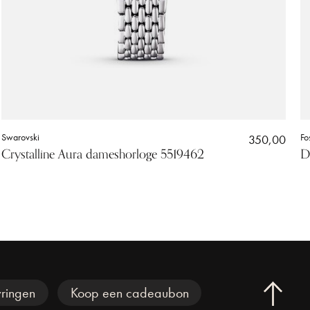
Swarovski
350,00
Fo
Crystalline Aura dameshorloge 5519462
D
ringen
Koop een cadeaubon