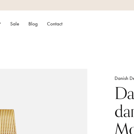
Sale
Blog
Contact
Danish D
Da
da
Mo