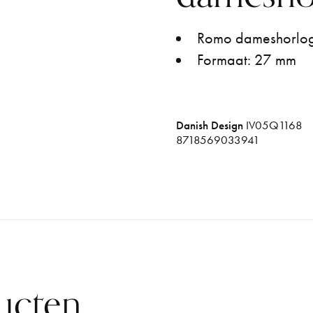
Romo dameshorloge 
Formaat: 27 mm
Danish Design
IV05Q1168
8718569033941
ucten