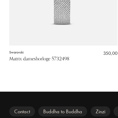
Swarovski
350,00
Matrix dameshorloge 5732498
Veel gezocht
Contact
Buddha to Buddha
Zinzi