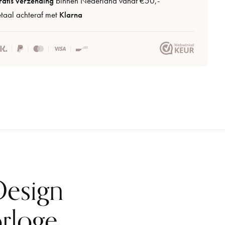
atis verzending
binnen Nederland vanaf €50,-
taal achteraf met
Klarna
Design
rloge