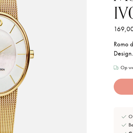
IV
169,0
Romo da
Design
Op we
Of
B