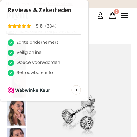
Nieuw bij Mynt
— Pandora.
Shop de collectie
0
items
Home
/
Zilveren oorbellen - Rond (CZ Wit) ZIO1263
Slideshow Items