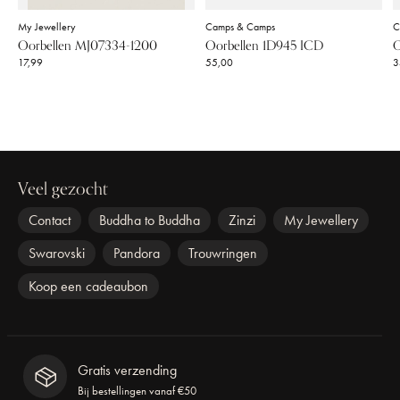
My Jewellery
Camps & Camps
C
Oorbellen MJ07334-1200
Oorbellen 1D945 ICD
O
17,99
55,00
3
Veel gezocht
Contact
Buddha to Buddha
Zinzi
My Jewellery
Swarovski
Pandora
Trouwringen
Koop een cadeaubon
Gratis verzending
Bij bestellingen vanaf €50