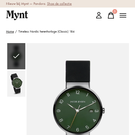
Nieuw bij Mynt
— Pandora.
Shop de collectie
0
items
Home
/
Timeless Nordic herenhorloge (Classic) 184
Slideshow Items