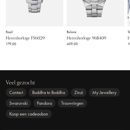
Fossil
Bulova
T
Herenhorloge FS6029
Herenhorloge 96B409
H
179,00
459,00
1
Veel gezocht
Contact
Buddha to Buddha
Zinzi
My Jewellery
Swarovski
Pandora
Trouwringen
Koop een cadeaubon