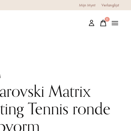
Mijn Mynt
Verlanglijst
0
items
i
arovski Matrix
tting Tennis ronde
ijpvorm