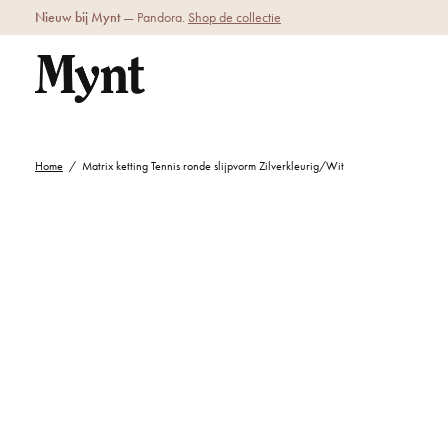
Nieuw bij Mynt
— Pandora.
Shop de collectie
Home
/
Matrix ketting Tennis ronde slijpvorm Zilverkleurig/Wit