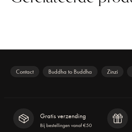
Carousel items
Veel gezocht
Contact
Buddha to Buddha
Zinzi
Gratis verzending
Bij bestellingen vanaf €50