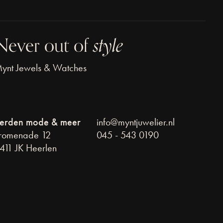
Never out of
style
ynt Jewels & Watches
erden mode & meer
info@myntjuwelier.nl
romenade 12
045 - 543 0190
411 JK Heerlen