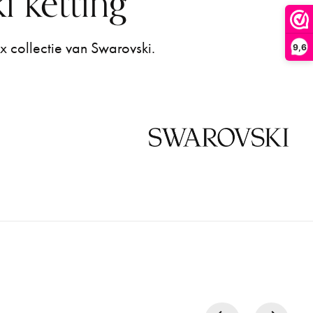
i ketting
ix collectie van Swarovski.
9,6