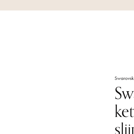
Swarovsk
Sw
ke
sl