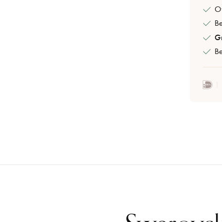
Of
B
Gr
Be