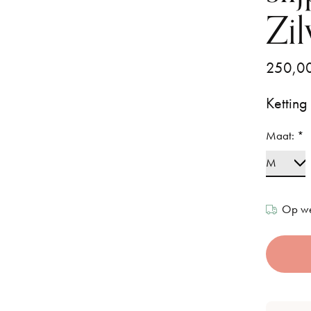
Zi
250,0
Ketting
Maat:
*
Op we