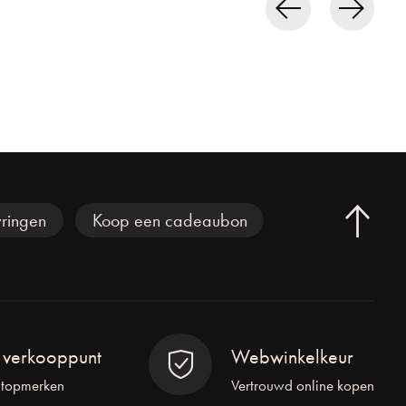
ringen
Koop een cadeaubon
l verkooppunt
Webwinkelkeur
 topmerken
Vertrouwd online kopen