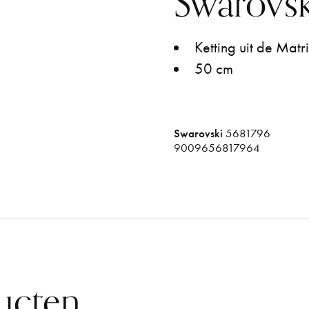
Swarovsk
Ketting uit de Matr
50 cm
Swarovski
5681796
9009656817964
ucten